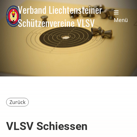
Verband Liechtensteiner
Schützenvereine VLSV
Menü
Zurück
VLSV Schiessen