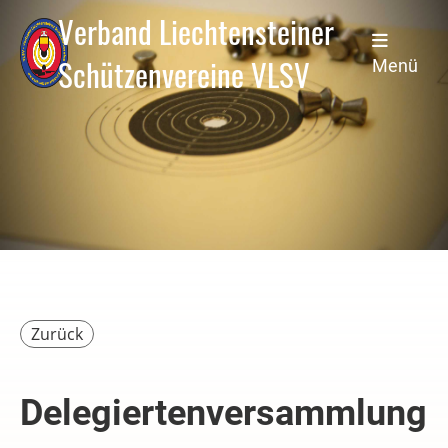
Verband Liechtensteiner
Schützenvereine VLSV
Menü
Zurück
Delegiertenversammlung